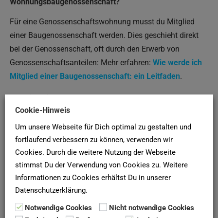
Wohnungsbaugenossenschaft?
Für eine Genossenschaftswohnung musst du Mitglied
einer Baugenossenschaft werden. Dies geschieht direkt
bei der Genossenschaft, oft durch den Erwerb von
Genossenschaftsanteilen: Mehr erfahren:
Wie werde ich
Mitglied einer Baugenossenschaft: ein Leitfaden
.
Kann ich eine Genossenschaftswohnung kaufen?
Cookie-Hinweis
Einige Baugenossenschaften verkaufen Wohnungen aus
Um unsere Webseite für Dich optimal zu gestalten und
ihrem Bestand oder vermitteln Neubauprojekte. Dennoch
fortlaufend verbessern zu können, verwenden wir
sind die meisten Immobilien für die Genossenschaften
Cookies. Durch die weitere Nutzung der Webseite
existenziell, weshalb der Verkauf seltener vorkommt.
stimmst Du der Verwendung von Cookies zu. Weitere
Informationen zu Cookies erhältst Du in unserer
Gibt es Alternativen zu Baugenossenschaften?
Datenschutzerklärung.
Ja, städtische Wohnungsbaugesellschaften sind eine
Notwendige Cookies
Nicht notwendige Cookies
gute Alternative. Diese kommunalen