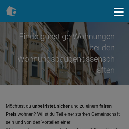
Zum
Inhalt
Baugenossenschaft.info
springen
Finde günstige Wohnungen
bei den
Wohnungsbaugenossensch
aften
Möchtest du
unbefristet
,
sicher
und zu einem
fairen
Preis
wohnen? Willst du Teil einer starken Gemeinschaft
sein und von den Vorteilen einer