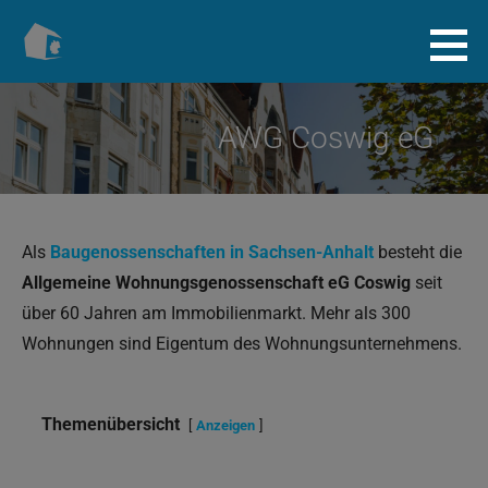
Zum
Inhalt
Baugenossenschaft.info
springen
AWG Coswig eG
Als
Baugenossenschaften in Sachsen-Anhalt
besteht die
Allgemeine Wohnungsgenossenschaft eG Coswig
seit
über 60 Jahren am Immobilienmarkt. Mehr als 300
Wohnungen sind Eigentum des Wohnungsunternehmens.
Themenübersicht
Anzeigen