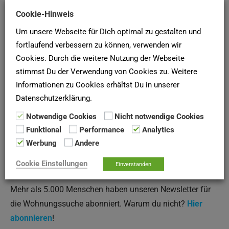
Cookie-Hinweis
Um unsere Webseite für Dich optimal zu gestalten und
(Quelle: Allgemeine Wohnungsgenossenschaft eG
fortlaufend verbessern zu können, verwenden wir
Coswig, Stand Januar 2022)
Cookies. Durch die weitere Nutzung der Webseite
stimmst Du der Verwendung von Cookies zu. Weitere
Informationen zu Cookies erhältst Du in unserer
SCHUFA-AUSKUNFT
Datenschutzerklärung.
Notwendige Cookies
Nicht notwendige Cookies
Hier deine
SCHUFA-Bonitätsauskunft
für Vermieter online
Funktional
Performance
Analytics
bei der
SCHUFA
anfordern!
Werbung
Andere
Cookie Einstellungen
Einverstanden
Newsletter
Mehr als 5.000 Menschen haben unseren Newsletter für
die Wohnungssuche abonniert. Warum du nicht?
Hier
abonnieren
!