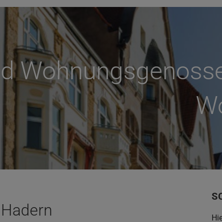
nd Wohnungs­genossen
Wo
S
 Hadern
Hi