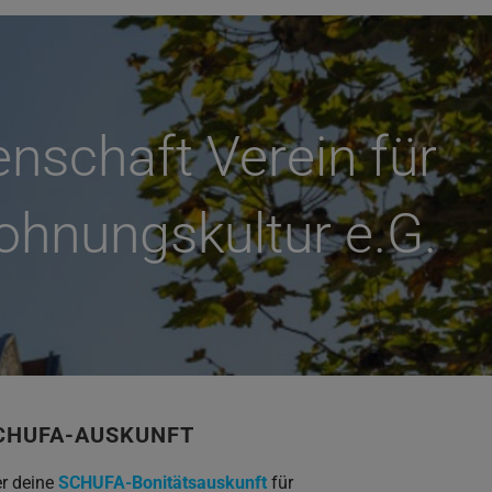
schaft Verein für
hnungskultur e.G.
CHUFA-AUSKUNFT
er deine
SCHUFA-Bonitätsauskunft
für