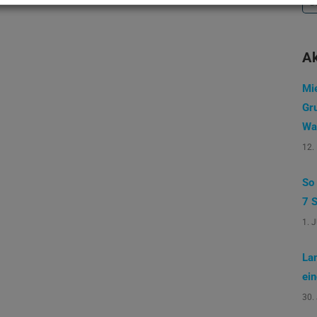
na
Ak
Mi
Gr
Wa
12.
So
7 S
1. 
La
ei
30.