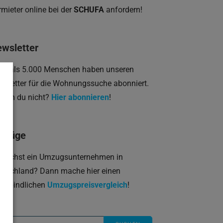
rmieter online bei der
SCHUFA
anfordern!
wsletter
hr als 5.000 Menschen haben unseren
wsletter für die Wohnungssuche abonniert.
rum du nicht?
Hier abonnieren
!
mzüge
 suchst ein Umzugsunternehmen in
utschland? Dann mache hier einen
verbindlichen
Umzugspreisvergleich
!
che