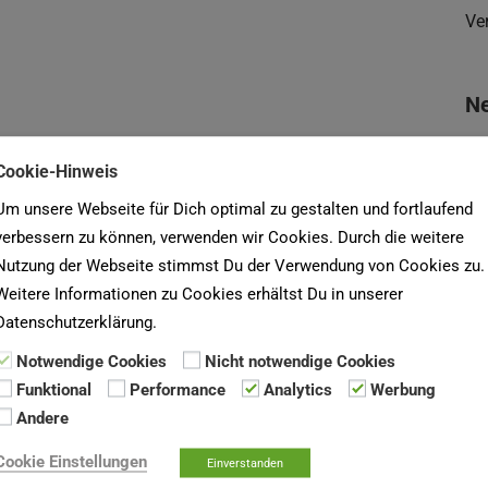
Ve
Ne
Me
Cookie-Hinweis
Ne
Um unsere Webseite für Dich optimal zu gestalten und fortlaufend
Wa
 Verein für Wohnungskultur e.G., Stand Februar 2018)
verbessern zu können, verwenden wir Cookies. Durch die weitere
Nutzung der Webseite stimmst Du der Verwendung von Cookies zu.
U
Weitere Informationen zu Cookies erhältst Du in unserer
Datenschutzerklärung.
Du
Notwendige Cookies
Nicht notwendige Cookies
De
Funktional
Performance
Analytics
Werbung
un
Andere
Cookie Einstellungen
Einverstanden
Su