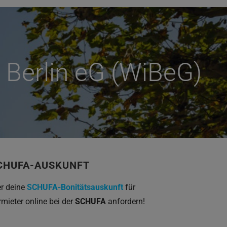
Berlin eG (WiBeG)
CHUFA-AUSKUNFT
er deine
SCHUFA-Bonitätsauskunft
für
rmieter online bei der
SCHUFA
anfordern!