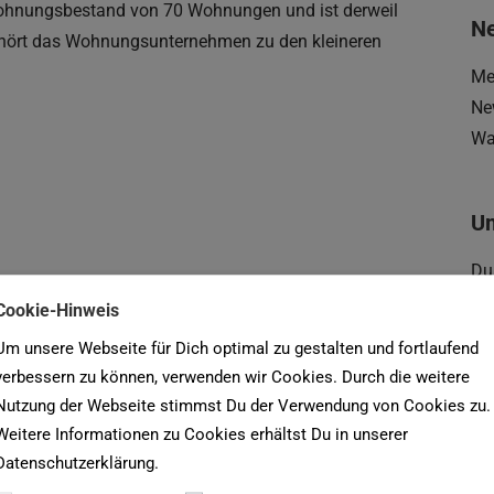
ohnungsbestand von 70 Wohnungen und ist derweil
Ne
ehört das Wohnungsunternehmen zu den kleineren
Me
Ne
Wa
U
Du
De
Cookie-Hinweis
un
Um unsere Webseite für Dich optimal zu gestalten und fortlaufend
verbessern zu können, verwenden wir Cookies. Durch die weitere
Nutzung der Webseite stimmst Du der Verwendung von Cookies zu.
Su
Weitere Informationen zu Cookies erhältst Du in unserer
na
r WiBeG
Datenschutzerklärung.