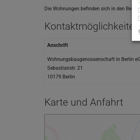
Die Wohnungen befinden sich in den Bezir
Kontaktmöglichkeiten
Anschrift
Wohnungsbaugenossenschaft in Berlin e
Sebastianstr. 21
10179 Berlin
Karte und Anfahrt