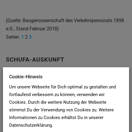
(Quelle: Baugenossenschaft des Verkehrspersonals 1898
e.G., Stand Februar 2018)
Seiten:
1
2
3
SCHUFA-AUSKUNFT
Hier deine
SCHUFA-Bonitätsauskunft
für Vermieter online
Cookie-Hinweis
bei der
SCHUFA
anfordern!
Um unsere Webseite für Dich optimal zu gestalten und
fortlaufend verbessern zu können, verwenden wir
Newsletter
Cookies. Durch die weitere Nutzung der Webseite
stimmst Du der Verwendung von Cookies zu. Weitere
Mehr als 5.000 Menschen haben unseren Newsletter für
Informationen zu Cookies erhältst Du in unserer
die Wohnungssuche abonniert. Warum du nicht?
Hier
Datenschutzerklärung.
abonnieren
!