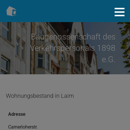
Zum
Inhalt
Baugenossenschaft.info
springen
Baugenossenschaft des
Verkehrspersonals 1898
e.G.
Wohnungsbestand in Laim
Adresse
Camerloherstr.