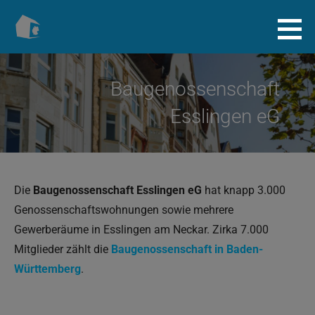
Zum
Inhalt
Baugenossenschaft.info
springen
Baugenossenschaft
Esslingen eG
Die
Baugenossenschaft Esslingen eG
hat knapp 3.000
Genossenschaftswohnungen sowie mehrere
Gewerberäume in Esslingen am Neckar. Zirka 7.000
Mitglieder zählt die
Baugenossenschaft in Baden-
Württemberg
.