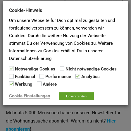
Cookie-Hinweis
Um unsere Webseite für Dich optimal zu gestalten und
(Quelle: Baugenossenschaft Esslingen e.G., Stand
fortlaufend verbessern zu können, verwenden wir
Cookies. Durch die weitere Nutzung der Webseite
November 2021)
stimmst Du der Verwendung von Cookies zu. Weitere
Informationen zu Cookies erhältst Du in unserer
SCHUFA-AUSKUNFT
Datenschutzerklärung.
Notwendige Cookies
Nicht notwendige Cookies
Hier deine
SCHUFA-Bonitätsauskunft
für Vermieter online
Funktional
Performance
Analytics
bei der
SCHUFA
anfordern!
Werbung
Andere
Cookie Einstellungen
Einverstanden
Newsletter
Mehr als 5.000 Menschen haben unseren Newsletter für
die Wohnungssuche abonniert. Warum du nicht?
Hier
abonnieren
!