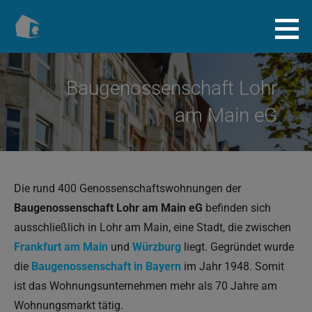
Zum
Inhalt
Baugenossenschaft.info
springen
Baugenossenschaft Lohr
am Main eG
Die rund 400 Genossenschaftswohnungen der
Baugenossenschaft Lohr am Main eG
befinden sich
ausschließlich in Lohr am Main, eine Stadt, die zwischen
Frankfurt am Main
und
Würzburg
liegt. Gegründet wurde
die
Baugenossenschaft in Bayern
im Jahr 1948. Somit
ist das Wohnungsunternehmen mehr als 70 Jahre am
Wohnungsmarkt tätig.