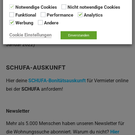
Notwendige Cookies
Nicht notwendige Cookies
Funktional
Performance
Analytics
Werbung
Andere
Cookie Einstellungen
(Quelle: Baugenossenschaft Lohr am Main eG, Stand
Einverstanden
Januar 2022)
SCHUFA-AUSKUNFT
Hier deine
SCHUFA-Bonitätsauskunft
für Vermieter online
bei der
SCHUFA
anfordern!
Newsletter
Mehr als 5.000 Menschen haben unseren Newsletter für
die Wohnungssuche abonniert. Warum du nicht?
Hier