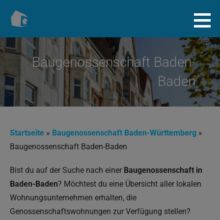
Zum
Inhalt
Baugenossenschaft.info
springen
Baugenossenschaft Baden-
Baden
Startseite
»
Baugenossenschaft Baden-Württemberg
»
Baugenossenschaft Baden-Baden
Bist du auf der Suche nach einer
Baugenossenschaft in
Baden-Baden
? Möchtest du eine Übersicht aller lokalen
Wohnungsunternehmen erhalten, die
Genossenschaftswohnungen zur Verfügung stellen?