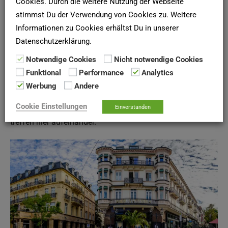
Cookies. Durch die weitere Nutzung der Webseite
Dieser Teil von Baden-Baden ist bekannt für seine
stimmst Du der Verwendung von Cookies zu. Weitere
lebendige Atmosphäre und seine Vielfalt an
Informationen zu Cookies erhältst Du in unserer
Freizeitmöglichkeiten.
Datenschutzerklärung.
Notwendige Cookies
Nicht notwendige Cookies
Ebenso beeindruckend ist Oos, das einst ein
Funktional
Performance
Analytics
eigenständiges Dorf war und heute ein beliebter Wohnort
Werbung
Andere
mit einer starken Gemeinschaft ist. Traditionellen und
Cookie Einstellungen
modernen Häusern, umgeben von wunderschöner Natur,
Einverstanden
treffen hier aufeinander.