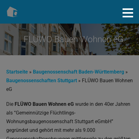
Zum
Inhalt
Baugenossenschaft.info
springen
FLÜWO Bauen Wohnen eG
Startseite
»
Baugenossenschaft Baden-Württemberg
»
Baugenossenschaften Stuttgart
»
FLÜWO Bauen Wohnen
eG
Die
FLÜWO Bauen Wohnen eG
wurde in den 40er Jahren
als “Gemeinnützige Flüchtlings-
Wohnungsbaugenossenschaft Stuttgart eGmbH”
gegründet und gehört mit mehr als 9.000
Genossenschaftswohnungen mittlerweile zu den größten