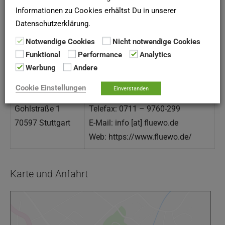
Informationen zu Cookies erhältst Du in unserer
❮
1
2
3
4
❯
Datenschutzerklärung.
Notwendige Cookies
Nicht notwendige Cookies
Kontaktmöglichkeiten
Funktional
Performance
Analytics
Werbung
Andere
Anschrift
Kontakt
Cookie Einstellungen
Einverstanden
Telefon: 0711 – 9760-0
Gohlstraße 1
Telefax: 0711 – 9760-299
70597 Stuttgart
E-Mail: info [at] fluewo.de
Web: https://www.fluewo.de/
Karte und Anfahrt