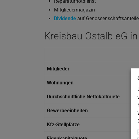
Reparaturnotdienst
Mitgliedermagazin
Dividende
auf Genossenschaftsanteile
Kreisbau Ostalb eG in
Mitglieder
Wohnungen
Durchschnittliche Nettokaltmiete
Gewerbeeinheiten
Kfz-Stellplätze
Eigenkapitalquote