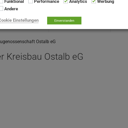
Funktional
Performance
Analytics
Werbung
Andere
1,3 %
Cookie Einstellungen
Einverstanden
26
baugenossenschaft Ostalb eG
er
Kreisbau Ostalb eG