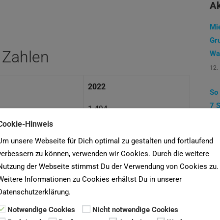
Ak
Mi
Gr
 Zahlen
Wa
12.
2022
So
7 S
1.494
1. 
Cookie-Hinweis
625
Um unsere Webseite für Dich optimal zu gestalten und fortlaufend
La
6,81 Euro/ m²
verbessern zu können, verwenden wir Cookies. Durch die weitere
ei
Nutzung der Webseite stimmst Du der Verwendung von Cookies zu.
30.
n.A.
Weitere Informationen zu Cookies erhältst Du in unserer
Datenschutzerklärung.
n.A.
Notwendige Cookies
Nicht notwendige Cookies
36,51 %