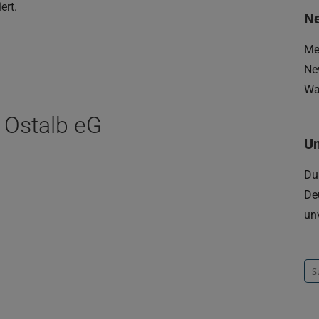
ert.
Ne
Me
Ne
Wa
 Ostalb eG
U
Du
De
un
Su
na