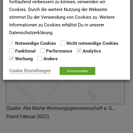
fortlaufend verbessern zu können, verwenden wir
Karte und Anfahrt
Cookies. Durch die weitere Nutzung der Webseite
stimmst Du der Verwendung von Cookies zu. Weitere
Informationen zu Cookies erhältst Du in unserer
Datenschutzerklärung.
Google Maps
Notwendige Cookies
Nicht notwendige Cookies
Funktional
Performance
Analytics
Google Karte laden
Werbung
Andere
Die Karte wurde von Google Maps eingebettet.
Es gelten die
Datenschutzerklärungen
von Google.
Cookie Einstellungen
Einverstanden
(Quelle: Alte Marler Wohnungsgenossenschaft e. G.,
Stand Februar 2022)