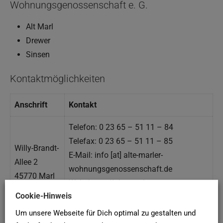
Wohnungsgenossenschaft e. G.
Alt Marl
Drewer
Sinsen
Kontaktmöglichkeiten
Anschrift
Kontakt
Telefon: 0 23 65 – 51 11 – 84
Telefax: 0 23 65 – 51 11 – 85
Willy-Brandt-
E-Mail: info [at] alte-marler-
Allee 2
wohnungsgenossenschaft.de
45770 Marl
Web: https://alte-marler-
Cookie-Hinweis
wohnungsgenossenschaft.de/
Um unsere Webseite für Dich optimal zu gestalten und