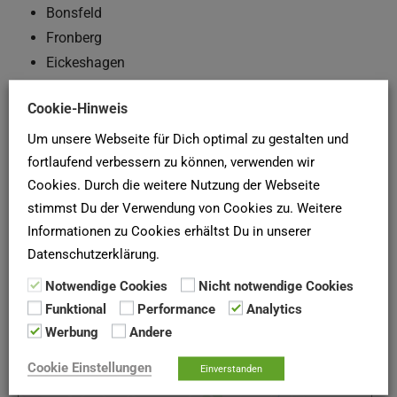
Bonsfeld
Fronberg
Eickeshagen
Kontaktmöglichkeiten
Cookie-Hinweis
Um unsere Webseite für Dich optimal zu gestalten und
Anschrift
Kontakt
fortlaufend verbessern zu können, verwenden wir
Cookies. Durch die weitere Nutzung der Webseite
Telefon: 0 20 51 – 96 51 – 0
stimmst Du der Verwendung von Cookies zu. Weitere
Heidestr. 191
Telefax: 0 20 51 – 96 51 – 44
Informationen zu Cookies erhältst Du in unserer
42549 Velbert
E-Mail: info [at] bg-niederberg.de
Datenschutzerklärung.
Web: https://bg-niederberg.de/
Notwendige Cookies
Nicht notwendige Cookies
Funktional
Performance
Analytics
Karte und Anfahrt
Werbung
Andere
Cookie Einstellungen
Einverstanden