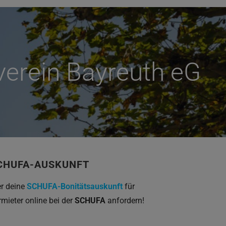
erein Bayreuth eG
CHUFA-AUSKUNFT
er deine
SCHUFA-Bonitätsauskunft
für
rmieter online bei der
SCHUFA
anfordern!