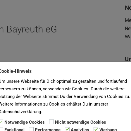
Ne
Me
in Bayreuth eG
Ne
Wa
U
 Bauverein Bayreuth eG
Cookie-Hinweis
Du
De
Um unsere Webseite für Dich optimal zu gestalten und fortlaufend
rken, Stadtmitte, Burg, Altstadt, Herzoghöhe,
un
verbessern zu können, verwenden wir Cookies. Durch die weitere
Nutzung der Webseite stimmst Du der Verwendung von Cookies zu.
Weitere Informationen zu Cookies erhältst Du in unserer
Su
Datenschutzerklärung.
na
Notwendige Cookies
Nicht notwendige Cookies
Funktional
Performance
Analytics
Werbung