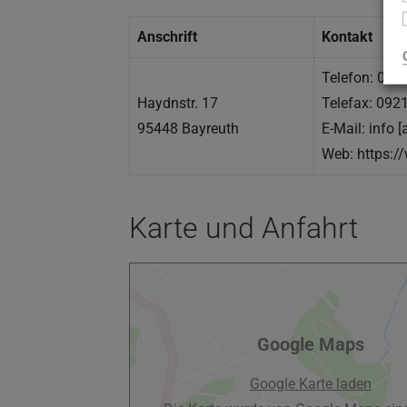
Anschrift
Kontakt
Telefon: 092
Haydnstr. 17
Telefax: 092
95448 Bayreuth
E-Mail: info 
Web: https:/
Karte und Anfahrt
Google Maps
Google Karte laden