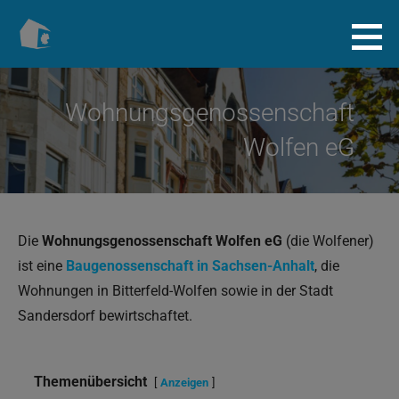
Zum
Inhalt
Baugenossenschaft.info
springen
Wohnungsgenossenschaft
Wolfen eG
Die
Wohnungsgenossenschaft Wolfen eG
(die Wolfener)
ist eine
Baugenossenschaft in Sachsen-Anhalt
, die
Wohnungen in Bitterfeld-Wolfen sowie in der Stadt
Sandersdorf bewirtschaftet.
Themenübersicht
Anzeigen