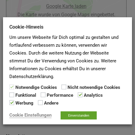
Google Karte laden
Die Karte wurde von Google Maps eingebettet.
Es gelten die
Datenschutzerklärungen
von Google.
Cookie-Hinweis
Um unsere Webseite für Dich optimal zu gestalten und
fortlaufend verbessern zu können, verwenden wir
Cookies. Durch die weitere Nutzung der Webseite
stimmst Du der Verwendung von Cookies zu. Weitere
(Quelle: Wohnungsgenossenschaft Wolfen eG, Stand
Informationen zu Cookies erhältst Du in unserer
Januar 2022)
Datenschutzerklärung.
Notwendige Cookies
Nicht notwendige Cookies
SCHUFA-AUSKUNFT
Funktional
Performance
Analytics
Werbung
Andere
Hier deine
SCHUFA-Bonitätsauskunft
für Vermieter online
bei der
SCHUFA
anfordern!
Cookie Einstellungen
Einverstanden