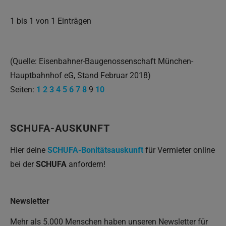
1 bis 1 von 1 Einträgen
(Quelle: Eisenbahner-Baugenossenschaft München-
Hauptbahnhof eG, Stand Februar 2018)
Seiten:
1
2
3
4
5
6
7
8
9
10
SCHUFA-AUSKUNFT
Hier deine
SCHUFA-Bonitätsauskunft
für Vermieter online
bei der
SCHUFA
anfordern!
Newsletter
Mehr als 5.000 Menschen haben unseren Newsletter für