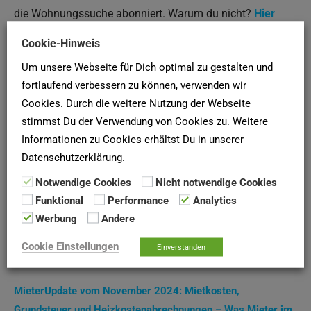
die Wohnungssuche abonniert. Warum du nicht?
Hier
abonnieren
!
Cookie-Hinweis
Um unsere Webseite für Dich optimal zu gestalten und
Umzüge
fortlaufend verbessern zu können, verwenden wir
Cookies. Durch die weitere Nutzung der Webseite
Du suchst ein Umzugsunternehmen in Deutschland?
stimmst Du der Verwendung von Cookies zu. Weitere
Dann mache hier einen unverbindlichen
Informationen zu Cookies erhältst Du in unserer
Umzugspreisvergleich
!
Datenschutzerklärung.
Notwendige Cookies
Nicht notwendige Cookies
Funktional
Performance
Analytics
Suche
Werbung
Andere
nach:
Cookie Einstellungen
Einverstanden
Aktuelle Artikel
MieterUpdate vom November 2024: Mietkosten,
Grundsteuer und Heizkostenabrechnungen – Was Mieter im