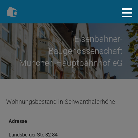
Zum
Inhalt
Baugenossenschaft.info
springen
Eisenbahner-
Baugenossenschaft
München-Hauptbahnhof eG
Wohnungsbestand in Schwanthalerhöhe
Adresse
Landsberger Str. 82-84