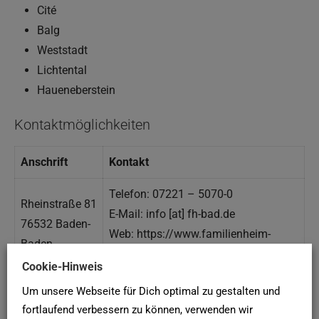
Cité
Balg
Weststadt
Lichtental
Haueneberstein
Kontaktmöglichkeiten
Anschrift
Kontakt
Telefon: 07221 – 5070-0
Rheinstraße 81
E-Mail: info [at] fh-bad.de
76532 Baden-
Web: https://www.familienheim-
Baden
baden-baden.de/
Cookie-Hinweis
Um unsere Webseite für Dich optimal zu gestalten und
Karte und Anfahrt
fortlaufend verbessern zu können, verwenden wir