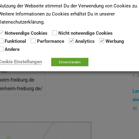
Ak
Nutzung der Webseite stimmst Du der Verwendung von Cookies zu.
Weitere Informationen zu Cookies erhältst Du in unserer
Mi
Datenschutzerklärung.
Gr
Notwendige Cookies
Nicht notwendige Cookies
Wa
Funktional
Performance
Analytics
Werbung
12.
Andere
So
Cookie Einstellungen
-0
Einverstanden
7 S
-99
1. 
nheim-freiburg.de
enheim-freiburg.de/
La
ei
30.