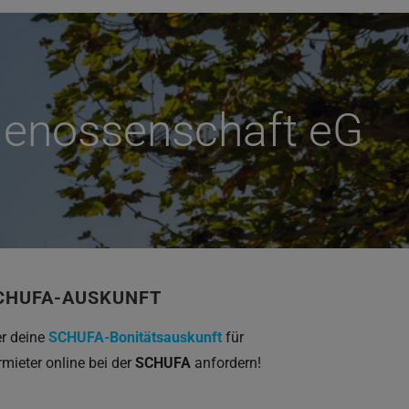
genossenschaft eG
CHUFA-AUSKUNFT
er deine
SCHUFA-Bonitätsauskunft
für
rmieter online bei der
SCHUFA
anfordern!