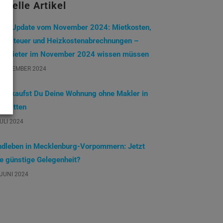
tuelle Artikel
eterUpdate vom November 2024: Mietkosten,
undsteuer und Heizkostenabrechnungen –
s Mieter im November 2024 wissen müssen
 NOVEMBER 2024
 verkaufst Du Deine Wohnung ohne Makler in
chritten
JULI 2024
ndleben in Mecklenburg-Vorpommern: Jetzt
ne günstige Gelegenheit?
 JUNI 2024