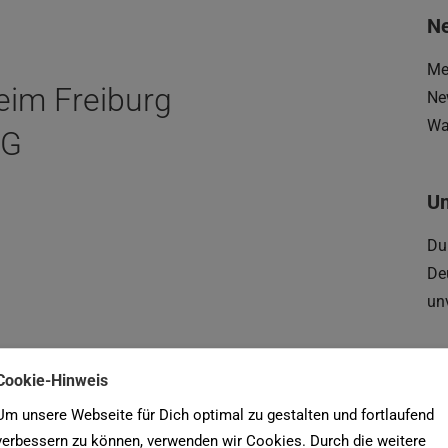
Ne
Me
eim Freiburg
Ne
Wa
eG
U
Du
De
un
Su
Cookie-Hinweis
 Familienheim Freiburg
na
Um unsere Webseite für Dich optimal zu gestalten und fortlaufend
eG
verbessern zu können, verwenden wir Cookies. Durch die weitere