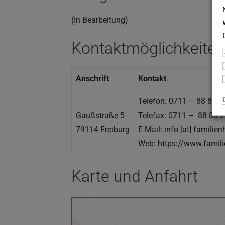
(In Bearbeitung)
Kontaktmöglichkeiten
Anschrift
Kontakt
Telefon: 0711 – 88 88 7
Gaußstraße 5
Telefax: 0711 – 88 88 7
79114 Freiburg
E-Mail: info [at] familie
Web: https://www.famili
Karte und Anfahrt