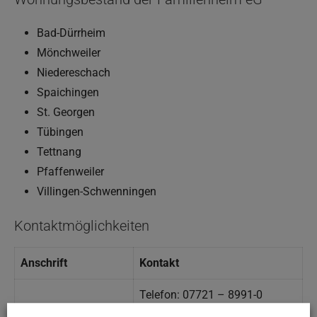
Bad-Dürrheim
Mönchweiler
Niedereschach
Spaichingen
St. Georgen
Tübingen
Tettnang
Pfaffenweiler
Villingen-Schwenningen
Kontaktmöglichkeiten
Anschrift
Kontakt
Telefon: 07721 – 8991-0
Pontarlierstraße 9
E-Mail: info@ bgfh.de