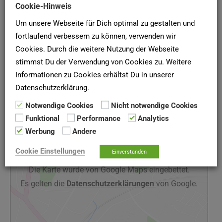
Cookie-Hinweis
78048 Villingen-
Web:
Um unsere Webseite für Dich optimal zu gestalten und
Schwenningen
https://www.familienheim-
fortlaufend verbessern zu können, verwenden wir
villingen.de/
Cookies. Durch die weitere Nutzung der Webseite
stimmst Du der Verwendung von Cookies zu. Weitere
Informationen zu Cookies erhältst Du in unserer
Karte und Anfahrt
Datenschutzerklärung.
Notwendige Cookies
Nicht notwendige Cookies
Funktional
Performance
Analytics
Werbung
Andere
Google Maps
Cookie Einstellungen
Einverstanden
Google Karte laden
Die Karte wurde von Google Maps eingebettet.
Es gelten die
Datenschutzerklärungen
von Google.