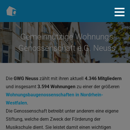
Zum
Inhalt
Baugenossenschaft.info
springen
Gemeinnützige Wohnungs-
Genossenschaft e.G. Neuss
Die
GWG Neuss
zählt mit ihren aktuell
4.346 Mitgliedern
und insgesamt
3.594 Wohnungen
zu einer der größeren
Wohnungsbaugenossenschaften in Nordrhein-
Westfalen
.
Die Genossenschaft betreibt unter anderem eine eigene
Stiftung, welche dem Zweck der Förderung der
Musikschule dient. Sie leistet damit einen wichtigen