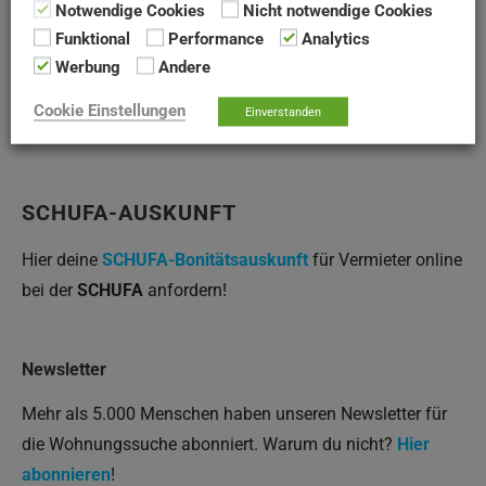
Notwendige Cookies
Nicht notwendige Cookies
Funktional
Performance
Analytics
Werbung
Andere
(Quelle: Gemeinnützige Wohnungs-Genossenschaft e.G.
Cookie Einstellungen
Einverstanden
Neuss, Stand Januar 2022)
SCHUFA-AUSKUNFT
Hier deine
SCHUFA-Bonitätsauskunft
für Vermieter online
bei der
SCHUFA
anfordern!
Newsletter
Mehr als 5.000 Menschen haben unseren Newsletter für
die Wohnungssuche abonniert. Warum du nicht?
Hier
abonnieren
!