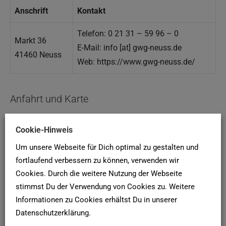
Anschrift
Kontakt
Telefon: 0 21 31 – 59 96 – 0
Markt 36
E-Mail: info [at] gwg-neuss.de
41460 Neuss
Web: https://www.gwg-neuss.de/
Anfahrt und Karte
Cookie-Hinweis
Um unsere Webseite für Dich optimal zu gestalten und
Google Maps
fortlaufend verbessern zu können, verwenden wir
Cookies. Durch die weitere Nutzung der Webseite
Google Karte laden
stimmst Du der Verwendung von Cookies zu. Weitere
Die Karte wurde von Google Maps eingebettet.
Informationen zu Cookies erhältst Du in unserer
Es gelten die
Datenschutzerklärungen
von Google.
Datenschutzerklärung.