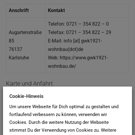
Anschrift
Kontakt
Telefon: 0721 – 354 822 – 0
Augartenstraße
Telefax: 0721 – 354 822 – 29
85
E-Mail: info [at]
gwk1921-
76137
wohnbau(dot)de
Karlsruhe
Web: https://www.gwk1921-
wohnbau.de/
Karte und Anfahrt
Cookie-Hinweis
Um unsere Webseite für Dich optimal zu gestalten und
fortlaufend verbessern zu können, verwenden wir
Google Maps
Cookies. Durch die weitere Nutzung der Webseite
stimmst Du der Verwendung von Cookies zu. Weitere
Google Karte laden