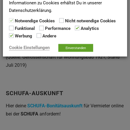
Informationen zu Cookies erhältst Du in unserer
Die Karte wurde von Google Maps eingebettet.
Datenschutzerklärung.
Es gelten die
Datenschutzerklärungen
von Google.
Notwendige Cookies
Nicht notwendige Cookies
Funktional
Performance
Analytics
Werbung
Andere
Cookie Einstellungen
Einverstanden
(Quelle: Genossenschaft für Wohnungs­bau 1921, Stand
Juli 2019)
SCHUFA-AUSKUNFT
Hier deine
SCHUFA-Bonitätsauskunft
für Vermieter online
bei der
SCHUFA
anfordern!