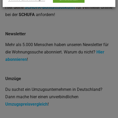
Hier deine
SCHUFA-Bonitätsauskunft
für Vermieter online
bei der
SCHUFA
anfordern!
Newsletter
Mehr als 5.000 Menschen haben unseren Newsletter für
die Wohnungssuche abonniert. Warum du nicht?
Hier
abonnieren
!
Umzüge
Du suchst ein Umzugsunternehmen in Deutschland?
Dann mache hier einen unverbindlichen
Umzugspreisvergleich
!