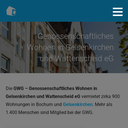
Zum
Inhalt
Baugenossenschaft.info
springen
Genossenschaftliches
Wohnen in Gelsenkirchen
und Wattenscheid eG
Die
GWG – Genossenschaftliches Wohnen in
Gelsenkirchen und Wattenscheid eG
vermietet zirka 900
Wohnungen in Bochum und
Gelsenkirchen
. Mehr als
1.400 Menschen sind Mitglied bei der GWG.