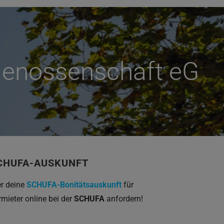
nossenschaft eG
CHUFA-AUSKUNFT
er deine
SCHUFA-Bonitätsauskunft
für
rmieter online bei der
SCHUFA
anfordern!