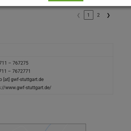
str. 5
❮
1
2
❯
0711 – 767275
0711 – 7672771
o [at] gwf-stuttgart.de
s://www.gwf-stuttgart.de/