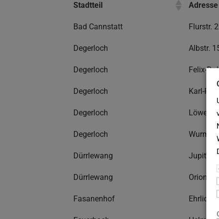
Stadtteil
Adresse
Bad Cannstatt
Flurstr. 
Degerloch
Albstr. 1
Degerloch
Felix-Dah
Degerloch
Karl-Pfaf
Degerloch
Löwenstr.
Degerloch
Wurmlinge
Dürrlewang
Jupiterw
Dürrlewang
Orionweg 
Fasanenhof
Ehrlichw