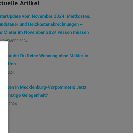
tuelle Artikel
eterUpdate vom November 2024: Mietkosten,
undsteuer und Heizkostenabrechnungen –
s Mieter im November 2024 wissen müssen
 NOVEMBER 2024
 verkaufst Du Deine Wohnung ohne Makler in
chritten
JULI 2024
ndleben in Mecklenburg-Vorpommern: Jetzt
ne günstige Gelegenheit?
 JUNI 2024