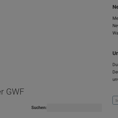
Ne
Me
Ne
Wa
U
Du
De
un
er GWF
Su
na
Suchen: