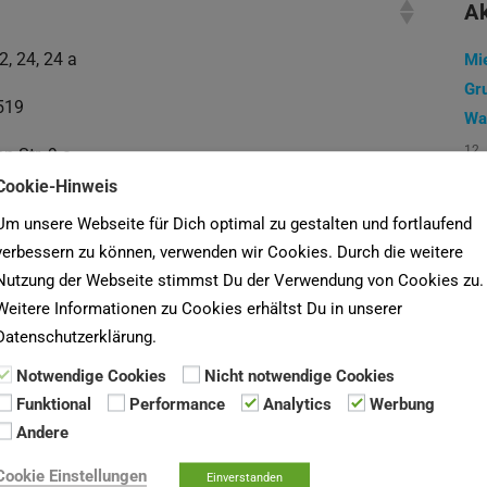
Ak
22, 24, 24 a
Mi
Gr
519
Wa
12.
n-Str. 9 c
Cookie-Hinweis
f-Str. 27, 31
So
Um unsere Webseite für Dich optimal zu gestalten und fortlaufend
7 S
 2  4, 9, 74, 80
verbessern zu können, verwenden wir Cookies. Durch die weitere
1. 
Nutzung der Webseite stimmst Du der Verwendung von Cookies zu.
r Str. 53 a-c, 57 a-d
Weitere Informationen zu Cookies erhältst Du in unserer
La
Datenschutzerklärung.
eg 23 a, b
ei
Notwendige Cookies
Nicht notwendige Cookies
30.
2 ac, 4 ac
Funktional
Performance
Analytics
Werbung
Andere
eg 11, 21, 31 a-d
Cookie Einstellungen
Einverstanden