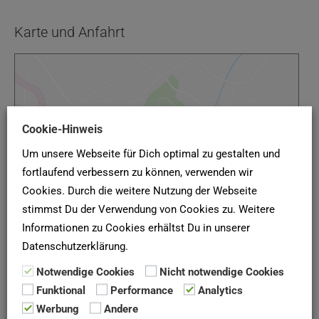
Karte und Anfahrt
Google Maps
Cookie-Hinweis
Google Karte laden
Um unsere Webseite für Dich optimal zu gestalten und
Die Karte wurde von Google Maps eingebettet.
fortlaufend verbessern zu können, verwenden wir
Es gelten die
Datenschutzerklärungen
von Google.
Cookies. Durch die weitere Nutzung der Webseite
stimmst Du der Verwendung von Cookies zu. Weitere
Informationen zu Cookies erhältst Du in unserer
Datenschutzerklärung.
Notwendige Cookies
Nicht notwendige Cookies
(Quelle: Gemeinnützige Wohnungsbaugenossenschaft eG
Funktional
Performance
Analytics
Wasserburg, Stand Januar 2021)
Werbung
Andere