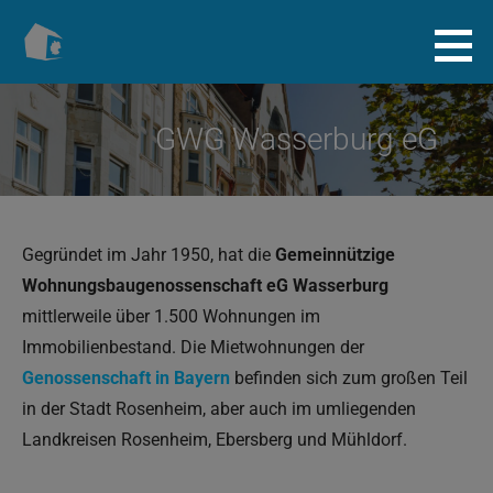
Zum
Inhalt
Baugenossenschaft.info
springen
GWG Wasserburg eG
Gegründet im Jahr 1950, hat die
Gemeinnützige
Wohnungsbaugenossenschaft eG Wasserburg
mittlerweile über 1.500 Wohnungen im
Immobilienbestand. Die Mietwohnungen der
Genossenschaft in Bayern
befinden sich zum großen Teil
in der Stadt Rosenheim, aber auch im umliegenden
Landkreisen Rosenheim, Ebersberg und Mühldorf.