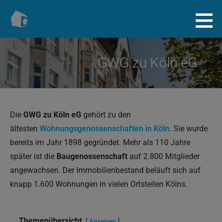
Zum
Inhalt
Baugenossenschaft.info
springen
GWG zu Köln eG
Die
GWG zu Köln eG
gehört zu den
ältesten
Wohnungsgenossenschaften in Köln
. Sie wurde
bereits im Jahr 1898 gegründet. Mehr als 110 Jahre
später ist die
Baugenossenschaft
auf 2.800 Mitglieder
angewachsen. Der Immobilienbestand beläuft sich auf
knapp 1.600 Wohnungen in vielen Ortsteilen Kölns.
Themenübersicht
Anzeigen