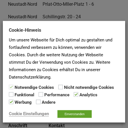
Neustadt-Nord
Prlat-Otto-Mller-Platz 1 - 6
Neustadt-Nord
Schillingstr. 20 - 24
Neustadt-Nord
Wevelinghovener Str. 3 - 7, 15 - 23
Cookie-Hinweis
Um unsere Webseite für Dich optimal zu gestalten und
Neustadt-Nord
Wickrather Str. 1 - 7
fortlaufend verbessern zu können, verwenden wir
Altstadt-Nord
Dagobert Str. 34 - 36
Cookies. Durch die weitere Nutzung der Webseite
stimmst Du der Verwendung von Cookies zu. Weitere
Altstadt-Nord
Im Krahnenhof 9 - 11
Informationen zu Cookies erhältst Du in unserer
Datenschutzerklärung.
1 bis 10 von 49 Einträgen
Notwendige Cookies
Nicht notwendige Cookies
Funktional
Performance
Analytics
❮
1
2
3
4
5
❯
Werbung
Andere
Kontaktmöglichkeiten
Cookie Einstellungen
Einverstanden
Anschrift
Kontakt