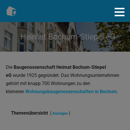
Zum
Inhalt
Baugenossenschaft.info
springen
Heimat Bochum-Stiepel eG
Die
Baugenossenschaft Heimat Bochum-Stiepel
eG
wurde 1925 gegründet. Das Wohnungsunternehmen
gehört mit knapp 700 Wohnungen zu den
kleineren
Wohnungsbaugenossenschaften in Bochum
.
Themenübersicht
Anzeigen