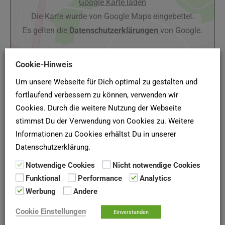
Google Karte laden
Die Karte wurde von Google Maps eingebettet.
Es gelten die
Datenschutzerklärungen
von Google.
Cookie-Hinweis
Um unsere Webseite für Dich optimal zu gestalten und
fortlaufend verbessern zu können, verwenden wir
Cookies. Durch die weitere Nutzung der Webseite
stimmst Du der Verwendung von Cookies zu. Weitere
Informationen zu Cookies erhältst Du in unserer
(Quelle: Baugenossenschaft Heimat Bochum-Stiepel eG,
Datenschutzerklärung.
Stand Februar 2021)
Notwendige Cookies
Nicht notwendige Cookies
Funktional
Performance
Analytics
Werbung
Andere
SCHUFA-AUSKUNFT
Cookie Einstellungen
Einverstanden
Hier deine
SCHUFA-Bonitätsauskunft
für Vermieter online