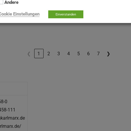
Andere
Cookie Einstellungen
Einverstanden
❮
1
2
3
4
5
6
7
❯
58-0
458-111
wgkarlmarx.de
rlmarx.de/