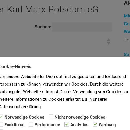
Ak
r Karl Marx Potsdam eG
Mi
Gr
Suchen:
Wa
12.
So
7 S
Cookie-Hinweis
1. 
Um unsere Webseite für Dich optimal zu gestalten und fortlaufend
verbessern zu können, verwenden wir Cookies. Durch die weitere
La
Nutzung der Webseite stimmst Du der Verwendung von Cookies zu.
ei
Weitere Informationen zu Cookies erhältst Du in unserer
30.
Datenschutzerklärung.
Notwendige Cookies
Nicht notwendige Cookies
Funktional
Performance
Analytics
Werbung