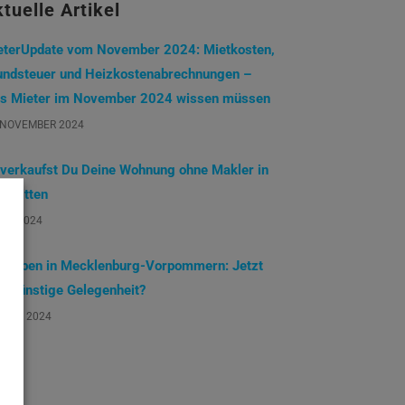
tuelle Artikel
eterUpdate vom November 2024: Mietkosten,
undsteuer und Heizkostenabrechnungen –
s Mieter im November 2024 wissen müssen
 NOVEMBER 2024
 verkaufst Du Deine Wohnung ohne Makler in
chritten
JULI 2024
ndleben in Mecklenburg-Vorpommern: Jetzt
ne günstige Gelegenheit?
 JUNI 2024