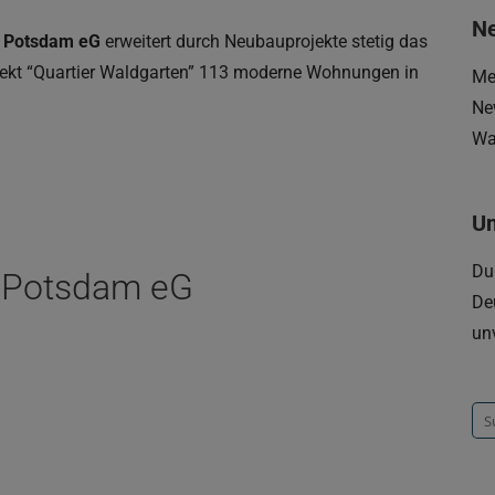
Ne
” Potsdam eG
erweitert durch Neubauprojekte stetig das
ekt “Quartier Waldgarten” 113 moderne Wohnungen in
Me
Ne
Wa
U
Du
x Potsdam eG
De
un
Su
na