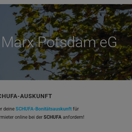
l Marx Potsdam eG
CHUFA-AUSKUNFT
er deine
SCHUFA-Bonitätsauskunft
für
rmieter online bei der
SCHUFA
anfordern!