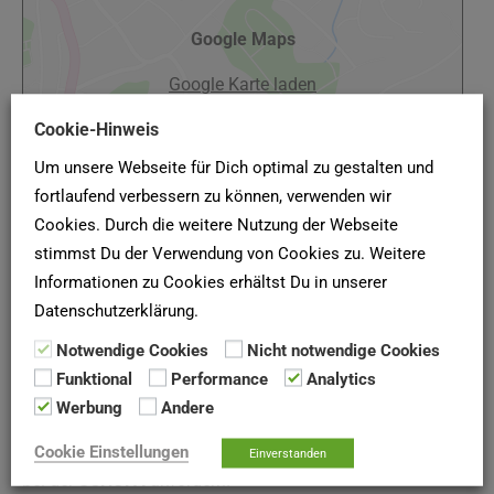
Google Maps
Google Karte laden
Die Karte wurde von Google Maps eingebettet.
Cookie-Hinweis
Es gelten die
Datenschutzerklärungen
von Google.
Um unsere Webseite für Dich optimal zu gestalten und
fortlaufend verbessern zu können, verwenden wir
Cookies. Durch die weitere Nutzung der Webseite
stimmst Du der Verwendung von Cookies zu. Weitere
Informationen zu Cookies erhältst Du in unserer
(Quelle: Wohnungsgenossenschaft Limbach-Oberfrohna
Datenschutzerklärung.
eG, Stand Januar 2022)
Notwendige Cookies
Nicht notwendige Cookies
Funktional
Performance
Analytics
SCHUFA-AUSKUNFT
Werbung
Andere
Hier deine
SCHUFA-Bonitätsauskunft
für Vermieter online
Cookie Einstellungen
Einverstanden
bei der
SCHUFA
anfordern!