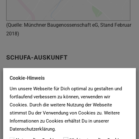
(Quelle: Münchner Baugenossenschaft eG, Stand Februar
2018)
SCHUFA-AUSKUNFT
Hier deine
SCHUFA-Bonitätsauskunft
für Vermieter online
Cookie-Hinweis
bei der
SCHUFA
anfordern!
Um unsere Webseite für Dich optimal zu gestalten und
fortlaufend verbessern zu können, verwenden wir
Newsletter
Cookies. Durch die weitere Nutzung der Webseite
stimmst Du der Verwendung von Cookies zu. Weitere
Mehr als 5.000 Menschen haben unseren Newsletter für
Informationen zu Cookies erhältst Du in unserer
die Wohnungssuche abonniert. Warum du nicht?
Hier
Datenschutzerklärung.
abonnieren
!