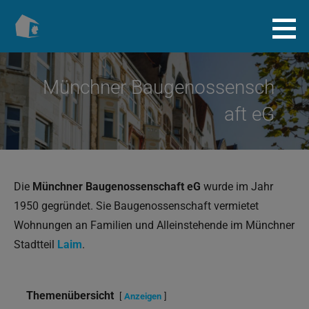
Zum
Inhalt
Baugenossenschaft.info
springen
Münchner Baugenossensch
aft eG
Die
Münchner Baugenossenschaft eG
wurde im Jahr
1950 gegründet. Sie Baugenossenschaft vermietet
Wohnungen an Familien und Alleinstehende im Münchner
Stadtteil
Laim
.
Themenübersicht
Anzeigen