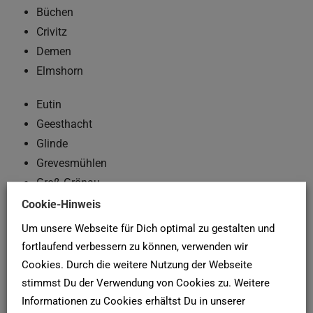
Büchen
Crivitz
Demen
Elmshorn
Eutin
Geesthacht
Glinde
Grevesmühlen
Groß Grönau
Großhansdorf
Cookie-Hinweis
Hagenow
Um unsere Webseite für Dich optimal zu gestalten und
Hamburg
fortlaufend verbessern zu können, verwenden wir
Kaltenkirchen
Cookies. Durch die weitere Nutzung der Webseite
Lauenburg
stimmst Du der Verwendung von Cookies zu. Weitere
Lübeck
Informationen zu Cookies erhältst Du in unserer