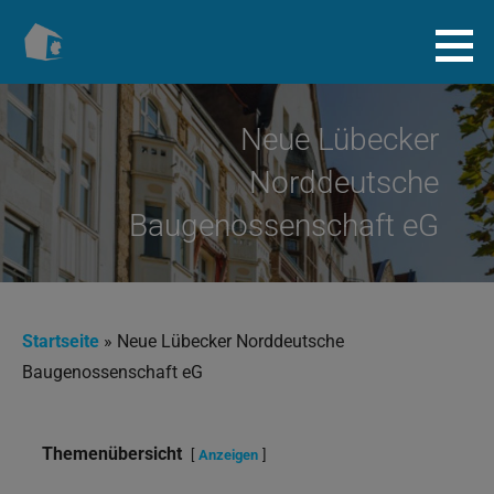
Zum
Inhalt
Baugenossenschaft.info
springen
Neue Lübecker
Norddeutsche
Baugenossenschaft eG
Startseite
»
Neue Lübecker Norddeutsche
Baugenossenschaft eG
Themenübersicht
Anzeigen