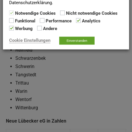
Datenschutzerklärung.
Lübstorf
Notwendige Cookies
Nicht notwendige Cookies
Neumünster
Funktional
Performance
Analytics
Neustadt
Werbung
Andere
Norderstedt
Cookie Einstellungen
Einverstanden
Ratzeburg
Reinfeld
Schwarzenbek
Schwerin
Tangstedt
Trittau
Warin
Wentorf
Wittenburg
Neue Lübecker eG in Zahlen