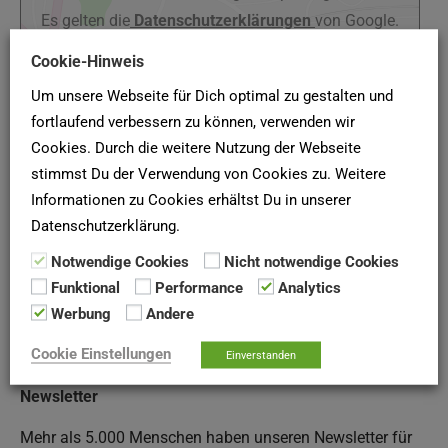
Es gelten die
Datenschutzerklärungen
von Google.
Cookie-Hinweis
Um unsere Webseite für Dich optimal zu gestalten und
fortlaufend verbessern zu können, verwenden wir
(Quelle: Baugenossenschaft Ober- und Unterschleißheim
Cookies. Durch die weitere Nutzung der Webseite
stimmst Du der Verwendung von Cookies zu. Weitere
eG, Stand Januar 2022)
Informationen zu Cookies erhältst Du in unserer
Datenschutzerklärung.
SCHUFA-AUSKUNFT
Notwendige Cookies
Nicht notwendige Cookies
Funktional
Performance
Analytics
Hier deine
SCHUFA-Bonitätsauskunft
für Vermieter online
Werbung
Andere
bei der
SCHUFA
anfordern!
Cookie Einstellungen
Einverstanden
Newsletter
Mehr als 5.000 Menschen haben unseren Newsletter für