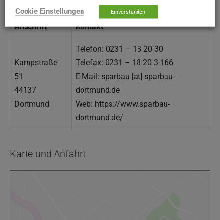
Kontaktmöglichkeiten
Cookie Einstellungen
Einverstanden
Anschrift
Kontakt
Telefon: 0231 – 18 20 30
Kampstraße
Telefax: 0231 – 18 20 3-166
51
E-Mail: sparbau [at] sparbau-
44137
dortmund.de
Dortmund
Web: https://www.sparbau-
dortmund.de/
Karte und Anfahrt