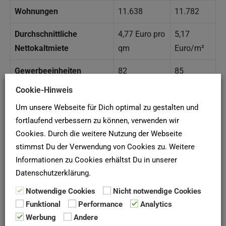
Wohnungen
11.638
11.782
Durchschnittliche
4,77 Euro pro
5,17
Nettokaltmiete
qm
Euro/m²
Gewerbeeinheiten
82
85
Cookie-Hinweis
Kfz-Stellplätze
2.575
2.779
Um unsere Webseite für Dich optimal zu gestalten und
Eigenkapitalquote
n.A.
18,8 %
fortlaufend verbessern zu können, verwenden wir
Cookies. Durch die weitere Nutzung der Webseite
Leerstandsquote
n.A.
0,11 %
stimmst Du der Verwendung von Cookies zu. Weitere
Informationen zu Cookies erhältst Du in unserer
Anzahl der Mitarbeiter
119
137
Datenschutzerklärung.
Quelle: Geschäftsberichte der Spar- und Bauverein eG
Notwendige Cookies
Nicht notwendige Cookies
Funktional
Performance
Analytics
Dortmund
Werbung
Andere