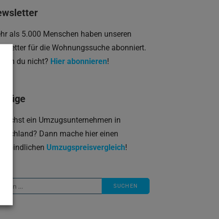
wsletter
hr als 5.000 Menschen haben unseren
wsletter für die Wohnungssuche abonniert.
rum du nicht?
Hier abonnieren
!
mzüge
 suchst ein Umzugsunternehmen in
utschland? Dann mache hier einen
verbindlichen
Umzugspreisvergleich
!
che
ch: