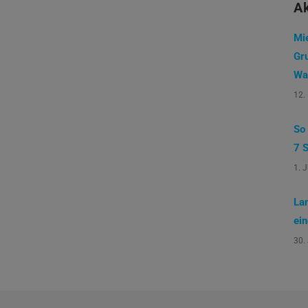
Ak
Mi
Gr
Wa
12.
So
7 S
1. 
La
ei
30.