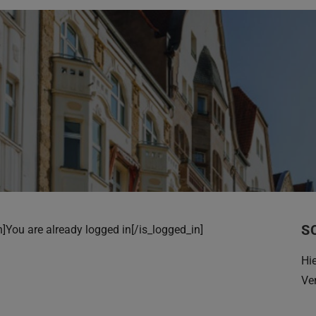
S
]You are already logged in[/is_logged_in]
Hi
Ve