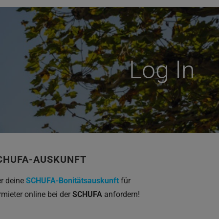
Log In
CHUFA-AUSKUNFT
er deine
SCHUFA-Bonitätsauskunft
für
rmieter online bei der
SCHUFA
anfordern!