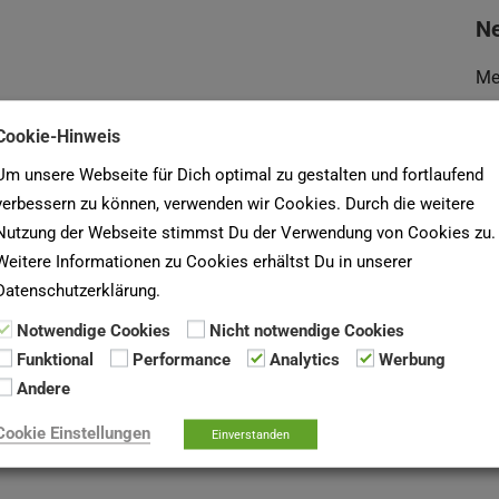
Ne
Me
Ne
Cookie-Hinweis
Wa
Um unsere Webseite für Dich optimal zu gestalten und fortlaufend
verbessern zu können, verwenden wir Cookies. Durch die weitere
U
Nutzung der Webseite stimmst Du der Verwendung von Cookies zu.
für Volkswohnungen eG, Stand Februar 2018)
Weitere Informationen zu Cookies erhältst Du in unserer
Du
Datenschutzerklärung.
De
Notwendige Cookies
Nicht notwendige Cookies
un
Funktional
Performance
Analytics
Werbung
Andere
Su
Cookie Einstellungen
Einverstanden
na