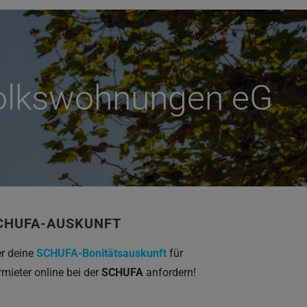
Volkswohnungen eG
CHUFA-AUSKUNFT
er deine
SCHUFA-Bonitätsauskunft
für
rmieter online bei der
SCHUFA
anfordern!