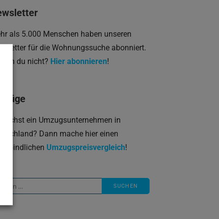
wsletter
hr als 5.000 Menschen haben unseren
wsletter für die Wohnungssuche abonniert.
rum du nicht?
Hier abonnieren
!
mzüge
 suchst ein Umzugsunternehmen in
utschland? Dann mache hier einen
verbindlichen
Umzugspreisvergleich
!
che
ch: