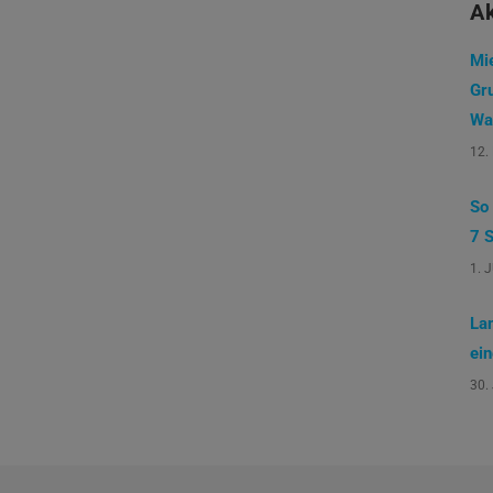
Ak
Mi
Gr
Wa
12.
So
7 S
1. 
La
ei
30.