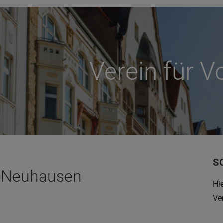
Verein für 
S
 Neuhausen
Hi
Ve