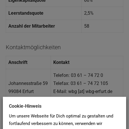
Eigenkapitalquote
66%
Leerstandsquote
2,5%
Anzahl der Mitarbeiter
58
Kontaktmöglichkeiten
Anschrift
Kontakt
Telefon: 03 61 – 74 72 0
Johannesstraße 59
Telefax: 03 61 – 74 72 105
99084 Erfurt
E-Mail: wbg [at] wbg-erfurt.de
Web: https://www.wbg-erfurt.de/
Cookie-Hinweis
Um unsere Webseite für Dich optimal zu gestalten und
Karte und Anfahrt
fortlaufend verbessern zu können, verwenden wir