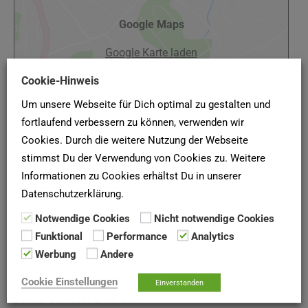
Google Maps
Google Karte laden
Die Karte wurde von Google Maps eingebettet.
Cookie-Hinweis
Es gelten die
Datenschutzerklärungen
von Google.
Um unsere Webseite für Dich optimal zu gestalten und
fortlaufend verbessern zu können, verwenden wir
Cookies. Durch die weitere Nutzung der Webseite
stimmst Du der Verwendung von Cookies zu. Weitere
Informationen zu Cookies erhältst Du in unserer
(Quelle: Wohnungsbaugenossenschaft Torgau eG, Stand
Datenschutzerklärung.
Januar 2022)
Notwendige Cookies
Nicht notwendige Cookies
Funktional
Performance
Analytics
SCHUFA-AUSKUNFT
Werbung
Andere
Hier deine
SCHUFA-Bonitätsauskunft
für Vermieter online
Cookie Einstellungen
Einverstanden
bei der
SCHUFA
anfordern!