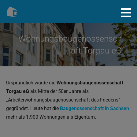
Zum
Inhalt
Baugenossenschaft.info
springen
Wohnungsbaugenossensch
aft Torgau eG
Ursprünglich wurde die
Wohnungsbaugenossenschaft
Torgau eG
als Mitte der 50er Jahre als
„Arbeiterwohnungsbaugenossenschaft des Friedens“
gegründet. Heute hat die
Baugenossenschaft in Sachsen
mehr als 1.900 Wohnungen als Eigentum.