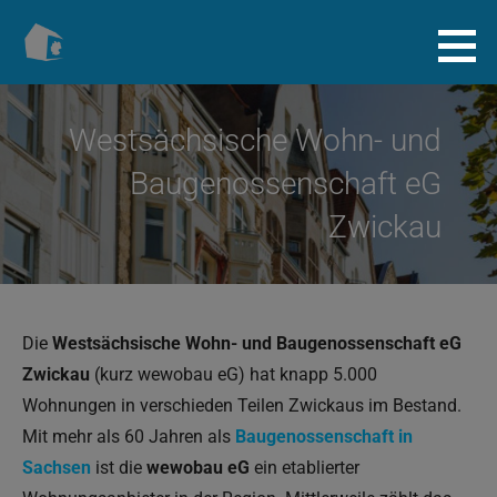
Zum
Inhalt
Baugenossenschaft.info
springen
Westsächsische Wohn- und
Baugenossenschaft eG
Zwickau
Die
Westsächsische Wohn- und Baugenossenschaft eG
Zwickau
(kurz wewobau eG) hat knapp 5.000
Wohnungen in verschieden Teilen Zwickaus im Bestand.
Mit mehr als 60 Jahren als
Baugenossenschaft in
Sachsen
ist die
wewobau eG
ein etablierter