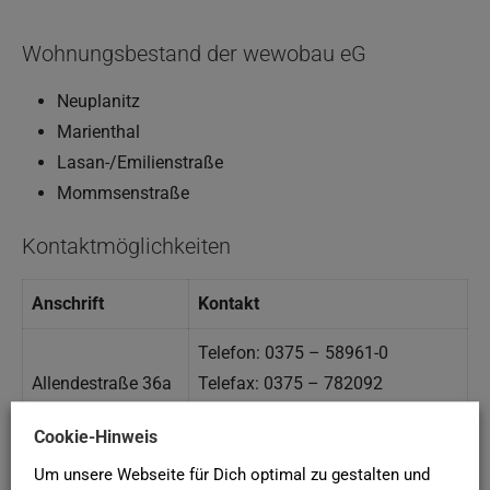
Wohnungsbestand der wewobau eG
Neuplanitz
Marienthal
Lasan-/Emilienstraße
Mommsenstraße
Kontaktmöglichkeiten
Anschrift
Kontakt
Telefon: 0375 – 58961-0
Allendestraße 36a
Telefax: 0375 – 782092
08062 Zwickau
E-Mail: info [at] wewobau.de
Cookie-Hinweis
Web: https://www.wewobau.de/
Um unsere Webseite für Dich optimal zu gestalten und