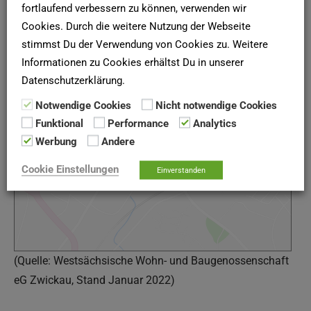
fortlaufend verbessern zu können, verwenden wir
Karte und Anfahrt
Cookies. Durch die weitere Nutzung der Webseite
stimmst Du der Verwendung von Cookies zu. Weitere
Informationen zu Cookies erhältst Du in unserer
Datenschutzerklärung.
Google Maps
Notwendige Cookies
Nicht notwendige Cookies
Funktional
Performance
Analytics
Google Karte laden
Werbung
Andere
Die Karte wurde von Google Maps eingebettet.
Cookie Einstellungen
Einverstanden
Es gelten die
Datenschutzerklärungen
von Google.
(Quelle: Westsächsische Wohn- und Baugenossenschaft
eG Zwickau, Stand Januar 2022)