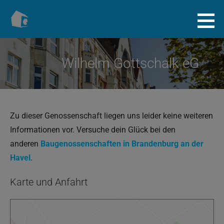
Zum
Inhalt
Baugenossenschaft.info
springen
Wilhelm Gottschalk eG
Zu dieser Genossenschaft liegen uns leider keine weiteren
Informationen vor. Versuche dein Glück bei den
anderen
Baugenossenschaften in Brandenburg an der
Havel
.
Karte und Anfahrt