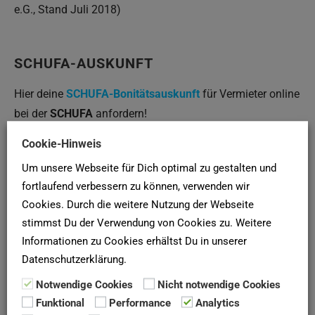
e.G., Stand Juli 2018)
SCHUFA-AUSKUNFT
Hier deine
SCHUFA-Bonitätsauskunft
für Vermieter online
bei der
SCHUFA
anfordern!
Cookie-Hinweis
Newsletter
Um unsere Webseite für Dich optimal zu gestalten und
fortlaufend verbessern zu können, verwenden wir
Mehr als 5.000 Menschen haben unseren Newsletter für
Cookies. Durch die weitere Nutzung der Webseite
die Wohnungssuche abonniert. Warum du nicht?
Hier
stimmst Du der Verwendung von Cookies zu. Weitere
abonnieren
!
Informationen zu Cookies erhältst Du in unserer
Datenschutzerklärung.
Umzüge
Notwendige Cookies
Nicht notwendige Cookies
Funktional
Performance
Analytics
Du suchst ein Umzugsunternehmen in Deutschland?