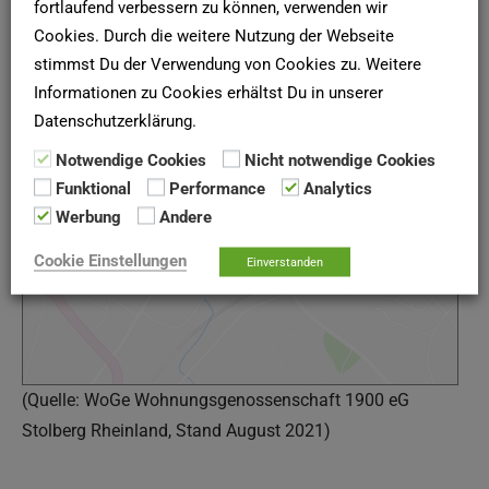
fortlaufend verbessern zu können, verwenden wir
Karte und Anfahrt
Cookies. Durch die weitere Nutzung der Webseite
stimmst Du der Verwendung von Cookies zu. Weitere
Informationen zu Cookies erhältst Du in unserer
Datenschutzerklärung.
Google Maps
Notwendige Cookies
Nicht notwendige Cookies
Funktional
Performance
Analytics
Google Karte laden
Werbung
Andere
Die Karte wurde von Google Maps eingebettet.
Cookie Einstellungen
Es gelten die
Datenschutzerklärungen
von Google.
Einverstanden
(Quelle: WoGe Wohnungsgenossenschaft 1900 eG
Stolberg Rheinland, Stand August 2021)