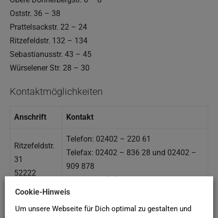
Oststr. 36 – 38
Prattelsackstr. 22 – 24
Ritzefeldstr. 132 – 134
Sebastianusstr. 43 – 45
Würselener Str. 28 – 30
Kontaktmöglichkeiten
Anschrift
Kontakt
Telefon: 02402 – 220 61
Ritzefeldstr.
Telefax: 02402 – 836 28 und 02402 –
31
909 878
52222
E-Mail: info [at] woge-stolberg.de
Stolberg
Cookie-Hinweis
Web: https://www.woge-stolberg.de/
Um unsere Webseite für Dich optimal zu gestalten und