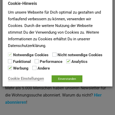
Cookie-Hinweis
Um unsere Webseite für Dich optimal zu gestalten und
fortlaufend verbessern zu können, verwenden wir
(Quelle: Wohnstätte Stade eG, Stand November 2021)
Cookies. Durch die weitere Nutzung der Webseite
stimmst Du der Verwendung von Cookies zu. Weitere
Informationen zu Cookies erhältst Du in unserer
SCHUFA-AUSKUNFT
Datenschutzerklärung.
Hier deine
SCHUFA-Bonitätsauskunft
für Vermieter online
Notwendige Cookies
Nicht notwendige Cookies
bei der
SCHUFA
anfordern!
Funktional
Performance
Analytics
Werbung
Andere
Newsletter
Cookie Einstellungen
Einverstanden
Mehr als 5.000 Menschen haben unseren Newsletter für
die Wohnungssuche abonniert. Warum du nicht?
Hier
abonnieren
!