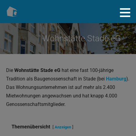
Zum
Inhalt
Baugenossenschaft.info
springen
Wohnstätte Stade eG
Die
Wohnstätte Stade eG
hat eine fast 100-jährige
Tradition als Baugenossenschaft in Stade (bei
Hamburg
).
Das Wohnungsunternehmen ist auf mehr als 2.400
Mietwohnungen angewachsen und hat knapp 4.000
Genossenschaftsmitglieder.
Themenübersicht
Anzeigen