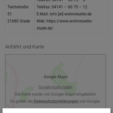
Teichstraße
Telefax: 04141 – 60 75 – 12
51
E-Mail: info [at] wohnstaette.de
21680 Stade
Web: https://www.wohnstaette-
stade.de/
Anfahrt und Karte
Google Maps
Google Karte laden
Die Karte wurde von Google Maps eingebettet.
Es gelten die
Datenschutzerklärungen
von Google.