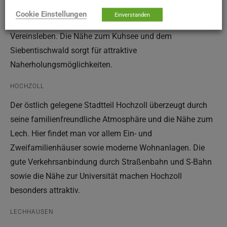
modernen Wohnungen. Der Stadtteil ist geprägt von einer
Cookie Einstellungen
Einverstanden
vielfältigen Bevölkerungsstruktur und einem regen
Vereinsleben. Die Nähe zum Kuhsee und dem
Siebentischwald sorgt für attraktive
Naherholungsmöglichkeiten.
HOCHZOLL
Der östlich gelegene Stadtteil Hochzoll überzeugt durch
seine familienfreundliche Atmosphäre und die Nähe zum
Lech. Hier findet man vor allem Ein- und
Zweifamilienhäuser sowie moderne Wohnanlagen. Die
gute Verkehrsanbindung durch Straßenbahn und S-Bahn
sowie die Nähe zur Universität machen Hochzoll
besonders attraktiv.
LECHHAUSEN