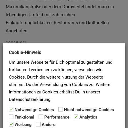
Maximilianstraße oder dem Domviertel findet man ein
lebendiges Umfeld mit zahlreichen
Einkaufsmöglichkeiten, Restaurants und kulturellen
Angeboten.
GÖGGINGEN
Cookie-Hinweis
Der südwestlich gelegene Stadtteil Göggingen ist bekannt
für seine attraktiven Wohnlagen und die Nähe zum
Um unsere Webseite für Dich optimal zu gestalten und
Stadtwald. Hier dominieren Ein- und Mehrfamilienhäuser,
fortlaufend verbessern zu können, verwenden wir
Cookies. Durch die weitere Nutzung der Webseite
die sich besonders für Familien eignen. Darüber hinaus
stimmst Du der Verwendung von Cookies zu. Weitere
gibt es in Göggingen eine gute Infrastruktur mit Schulen,
Informationen zu Cookies erhältst Du in unserer
Kindergärten und Einkaufsmöglichkeiten.
Datenschutzerklärung.
PFERSEE
Notwendige Cookies
Nicht notwendige Cookies
Westlich der Innenstadt liegt Pfersee. Dieser Teil von
Funktional
Performance
Analytics
Augsburg bietet eine bunte Mischung aus Altbauten und
Werbung
Andere