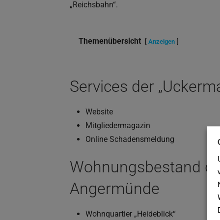
„Reichsbahn“.
Themenübersicht
Anzeigen
Services der „Ucker
Website
Mitgliedermagazin
Online Schadensmeldung
Wohnungsbestand de
Angermünde
Wohnquartier „Heideblick“