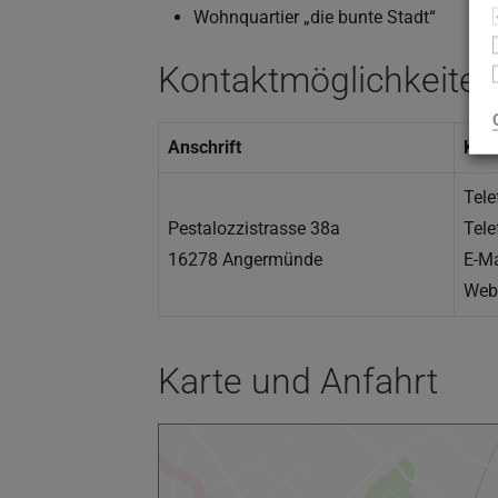
Wohnquartier „die bunte Stadt“
Kontaktmöglichkeiten
Anschrift
Kon
Tele
Pestalozzistrasse 38a
Tele
16278 Angermünde
E-Ma
Web
Karte und Anfahrt