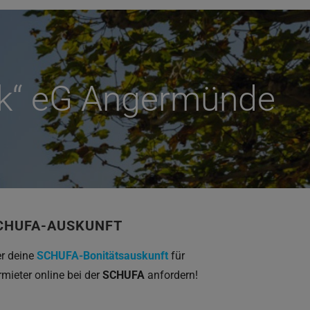
k“ eG Angermünde
CHUFA-AUSKUNFT
er deine
SCHUFA-Bonitätsauskunft
für
rmieter online bei der
SCHUFA
anfordern!