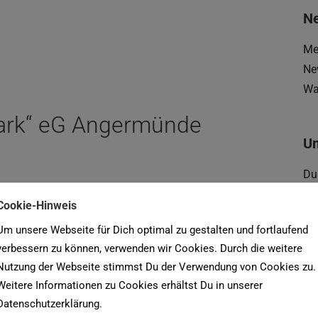
Ne
Me
Ne
Wa
mark“ eG Angermünde
U
Du
De
Cookie-Hinweis
un
Um unsere Webseite für Dich optimal zu gestalten und fortlaufend
r „Uckermark“ eG
verbessern zu können, verwenden wir Cookies. Durch die weitere
Nutzung der Webseite stimmst Du der Verwendung von Cookies zu.
Su
Weitere Informationen zu Cookies erhältst Du in unserer
na
Datenschutzerklärung.