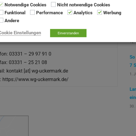
Ak
Notwendige Cookies
Nicht notwendige Cookies
Funktional
Performance
Analytics
Werbung
Mi
Andere
Gr
Cookie Einstellungen
Wa
Einverstanden
takt
12.
fon: 03331 – 29 97 91 0
So
fax: 03331 – 25 21 08
7 S
il: kontakt [at] wg-uckermark.de
1. 
: https://www.wg-uckermark.de/
La
ei
30.