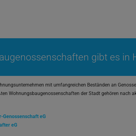
augenossenschaften gibt es in
Wohnungsunternehmen mit umfangreichen Beständen an Genoss
ßten Wohnungsbaugenossenschaften der Stadt gehören nach ak
r-Genossenschaft eG
after eG