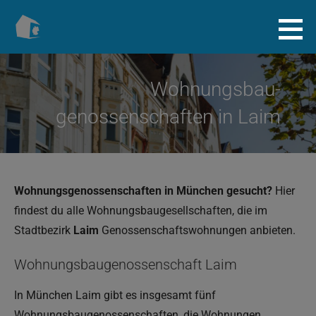
Zum
Inhalt
Baugenossenschaft.info
springen
Wohnungsbau­
genossenschaften in Laim
Wohnungsgenossenschaften in München gesucht?
Hier
findest du alle Wohnungsbaugesellschaften, die im
Stadtbezirk
Laim
Genossenschaftswohnungen anbieten.
Wohnungsbaugenossenschaft Laim
In München Laim gibt es insgesamt fünf
Wohnungsbaugenossenschaften, die Wohnungen