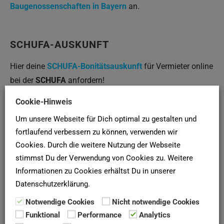
Baugenossenschaften in Bayern
an.
SCHUFA-AUSKUNFT
Hier deine
SCHUFA-Bonitätsauskunft
für Vermieter online
bei der
SCHUFA
anfordern!
Cookie-Hinweis
Newsletter
Um unsere Webseite für Dich optimal zu gestalten und
fortlaufend verbessern zu können, verwenden wir
Mehr als 5.000 Menschen haben unseren Newsletter für
Cookies. Durch die weitere Nutzung der Webseite
die Wohnungssuche abonniert. Warum du nicht?
Hier
stimmst Du der Verwendung von Cookies zu. Weitere
abonnieren
!
Informationen zu Cookies erhältst Du in unserer
Datenschutzerklärung.
Umzüge
Notwendige Cookies
Nicht notwendige Cookies
Funktional
Performance
Analytics
Du suchst ein Umzugsunternehmen in Deutschland?