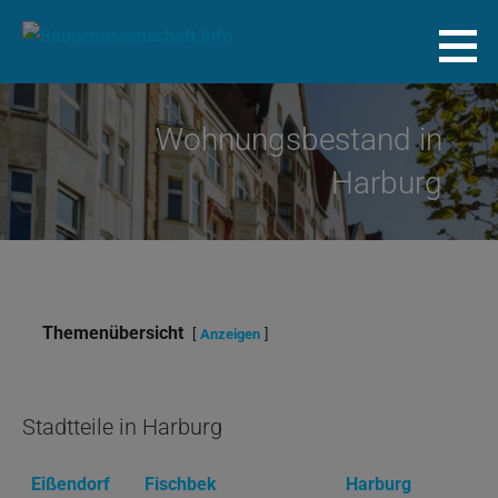
Zum
Inhalt
Baugenossenschaft.info
springen
Wohnungsbestand in
Harburg
Themenübersicht
Anzeigen
Stadtteile in Harburg
Eißendorf
Fischbek
Harburg