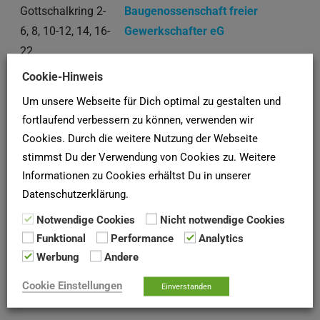
Gottschalkring 2-
Baugenossenschaft freier
6, 8, 10-12, 14, 16-
Gewerkschafter eG
22
Cookie-Hinweis
Harburger Ring 31
Bauverein Reihersteig eG
Um unsere Webseite für Dich optimal zu gestalten und
1 bis 10 von 22 Einträgen
fortlaufend verbessern zu können, verwenden wir
Cookies. Durch die weitere Nutzung der Webseite
❮
1
2
3
❯
stimmst Du der Verwendung von Cookies zu. Weitere
Informationen zu Cookies erhältst Du in unserer
Seiten:
1
2
3
4
5
6
7
8
9
10
11
12
Datenschutzerklärung.
Notwendige Cookies
Nicht notwendige Cookies
Funktional
Performance
Analytics
SCHUFA-AUSKUNFT
Werbung
Andere
Hier deine
SCHUFA-Bonitätsauskunft
für Vermieter online
Cookie Einstellungen
Einverstanden
bei der
SCHUFA
anfordern!