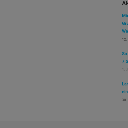
Ak
Mi
Gr
Wa
12.
So
7 S
1. 
La
ei
30.