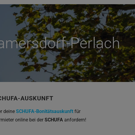
amersdorf-Perlach
CHUFA-AUSKUNFT
er deine
SCHUFA-Bonitätsauskunft
für
rmieter online bei der
SCHUFA
anfordern!