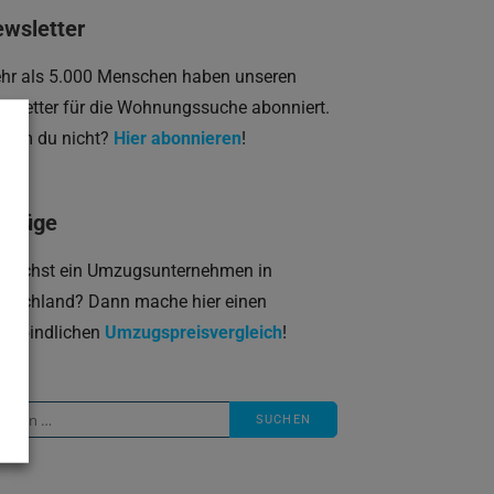
wsletter
hr als 5.000 Menschen haben unseren
wsletter für die Wohnungssuche abonniert.
rum du nicht?
Hier abonnieren
!
mzüge
 suchst ein Umzugsunternehmen in
utschland? Dann mache hier einen
verbindlichen
Umzugspreisvergleich
!
che
ch: