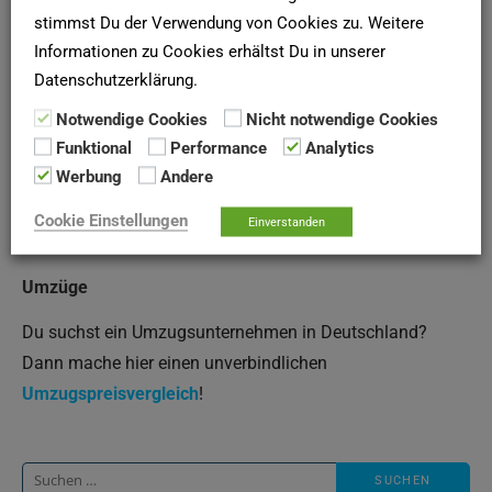
bei der
SCHUFA
anfordern!
stimmst Du der Verwendung von Cookies zu. Weitere
Informationen zu Cookies erhältst Du in unserer
Datenschutzerklärung.
Newsletter
Notwendige Cookies
Nicht notwendige Cookies
Mehr als 5.000 Menschen haben unseren Newsletter für
Funktional
Performance
Analytics
die Wohnungssuche abonniert. Warum du nicht?
Hier
Werbung
Andere
abonnieren
!
Cookie Einstellungen
Einverstanden
Umzüge
Du suchst ein Umzugsunternehmen in Deutschland?
Dann mache hier einen unverbindlichen
Umzugspreisvergleich
!
Suche