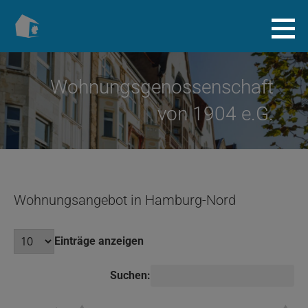
Zum
Inhalt
Baugenossenschaft.info
springen
Wohnungsgenossenschaft
von 1904 e.G.
Wohnungsangebot in Hamburg-Nord
Einträge anzeigen
Suchen: