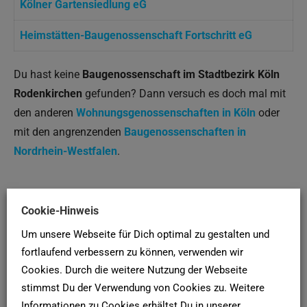
Kölner Gartensiedlung eG
Heimstätten-Baugenossenschaft Fortschritt eG
Du hast keine
Baugenossenschaft im Stadtbezirk Köln
Rodenkirchen
gefunden? Dann versuch es doch mal mit
den anderen
Wohnungsgenossenschaften in Köln
oder
mit den angrenzenden
Baugenossenschaften in
Nordrhein-Westfalen
.
SCHUFA-AUSKUNFT
Cookie-Hinweis
Hier deine
SCHUFA-Bonitätsauskunft
für Vermieter online
Um unsere Webseite für Dich optimal zu gestalten und
fortlaufend verbessern zu können, verwenden wir
bei der
SCHUFA
anfordern!
Cookies. Durch die weitere Nutzung der Webseite
stimmst Du der Verwendung von Cookies zu. Weitere
Newsletter
Informationen zu Cookies erhältst Du in unserer