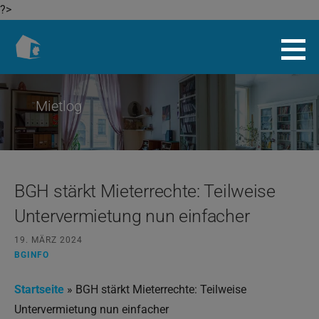
?>
Zum
Inhalt
Baugenossenschaft.info
springen
Mietlog
BGH stärkt Mieterrechte: Teilweise
Untervermietung nun einfacher
19. MÄRZ 2024
BGINFO
Startseite
»
BGH stärkt Mieterrechte: Teilweise
Untervermietung nun einfacher