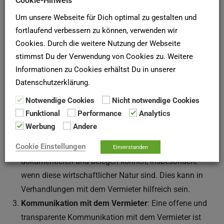
Cookie-Hinweis
Mietverhältnisse zu erhalten. Hier sind einige praktische
Um unsere Webseite für Dich optimal zu gestalten und
Schritte, die Mieter unternehmen sollten:
fortlaufend verbessern zu können, verwenden wir
Cookies. Durch die weitere Nutzung der Webseite
Rechtliche Beratung in Anspruch nehmen
: Es ist
stimmst Du der Verwendung von Cookies zu. Weitere
ratsam, vor der Untervermietung rechtlichen Rat
Informationen zu Cookies erhältst Du in unserer
einzuholen, um die spezifischen Bedingungen des
Datenschutzerklärung.
Mietvertrags und die rechtlichen Möglichkeiten zu
Notwendige Cookies
Nicht notwendige Cookies
klären. Dies hilft, potenzielle Konflikte mit dem
Funktional
Performance
Analytics
Vermieter zu vermeiden.
Werbung
Andere
Berechtigtes Interesse dokumentieren
: Mieter sollten
Cookie Einstellungen
ihre Gründe für die Untervermietung klar
Einverstanden
dokumentieren und belegen können, insbesondere
wenn diese wirtschaftlicher Natur sind. Dies kann in
Verhandlungen mit dem Vermieter hilfreich sein.
Kommunikation mit dem Vermieter
: Eine offene und
transparente Kommunikation mit dem Vermieter ist