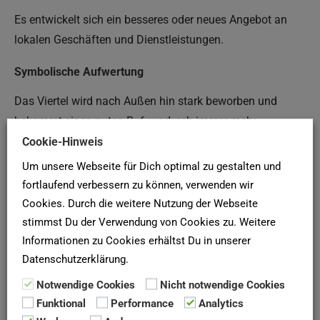
Es entwickelt sich ein besseres oder neues Angebot an
lokalen Geschäften und Dienstleistungen.
Symbolische Aufwertung
Das Viertel wird nach Außen hin stark beworben und
bekommt einen guten Ruf, wodurch immer mehr
Menschen dort wohnen wollen.
Cookie-Hinweis
Um unsere Webseite für Dich optimal zu gestalten und
Gentrifizierung in Berlin
fortlaufend verbessern zu können, verwenden wir
Cookies. Durch die weitere Nutzung der Webseite
Das Berliner Paradebeispiel für
Gentrifizierung
ist der
stimmst Du der Verwendung von Cookies zu. Weitere
Ortsteil
Prenzlauer Berg,
in dem sich mittlerweile über die
Informationen zu Cookies erhältst Du in unserer
letzten 20 Jahre eine neue Berliner Subkultur entwickelt
Datenschutzerklärung.
und etabliert hat, deren Mitglieder häufig aus Baden-
Notwendige Cookies
Nicht notwendige Cookies
Württemberg kommen.
Funktional
Performance
Analytics