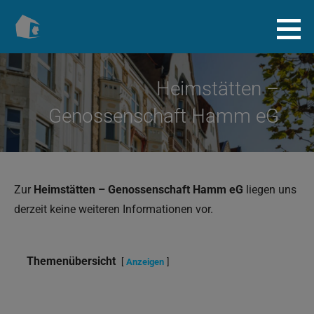
Zum
Inhalt
Baugenossenschaft.info
springen
Heimstätten –
Genossenschaft Hamm eG
Zur
Heimstätten – Genossenschaft Hamm eG
liegen uns
derzeit keine weiteren Informationen vor.
Themenübersicht
Anzeigen