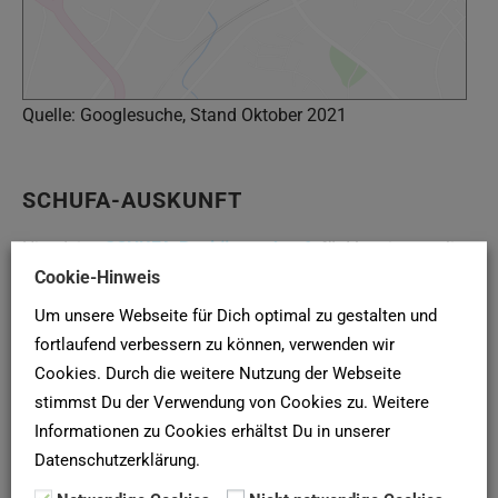
Quelle: Googlesuche, Stand Oktober 2021
SCHUFA-AUSKUNFT
Hier deine
SCHUFA-Bonitätsauskunft
für Vermieter online
Cookie-Hinweis
bei der
SCHUFA
anfordern!
Um unsere Webseite für Dich optimal zu gestalten und
fortlaufend verbessern zu können, verwenden wir
Newsletter
Cookies. Durch die weitere Nutzung der Webseite
stimmst Du der Verwendung von Cookies zu. Weitere
Mehr als 5.000 Menschen haben unseren Newsletter für
Informationen zu Cookies erhältst Du in unserer
die Wohnungssuche abonniert. Warum du nicht?
Hier
Datenschutzerklärung.
abonnieren
!